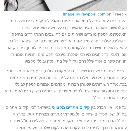
Image by rawpixel.com
on Freepik
היום, בית עסק שפועל בתל אביב איננו מוגבל לספק מוצרים ושירותים
רק לתושבי השכונה, העיר או גוש דן בכלל, אלא הוא יכול, בזכות
האינטרנט, לספק מוצרים ושירותים גם לתושבים המתגוררים בחיפה,
ירושלים, אילת. יתרה מזו, אם הוא ירצה ויעבוד נכון, הרי שהוא יוכל גם
להציע מוצרים ושירותים ללקוחות המתגוררים בפריז, לונדון, ניו יורק או
אבו דאבי. כך נוהגים מעצבי אופנה, מעצבי תכשיטים, חנויות אומנות,
חנויות ספרים ועוד שלל רחב וגדול של בתי עסק ובעלי מקצוע.
בשביל שזה יתבצע כמו שצריך, בכל מקום בעולם, צריך ליהנות משירותי
קידום אתרים מקצועי. אלו ניתנים על ידי חברות ומקדמים המתמחים
בכך. אחד השירותים שאותן חברות ומקדמים אמורים לספק לבעלי
עסקים ומקצוע המבקשים לספק מוצרים ושירותים בשוק הבינלאומי, הוא
קידום אתרים בחו"ל.
על פניו, אין הבדל בין
קידום אתרים מקצועי
בישראל לבין קידום אתרים
בחו"ל. שכן הכללים שחלים על מקדמי אתרים מבחינת גוגל, בארץ או
בחו"ל הם דומים. יחד עם זאת, מקדמי אתרים שפועלים בחו"ל צריכים
להתמחות בכך ולדעת כיצד לקדם את הלקוח שלהם, על פי תנאים