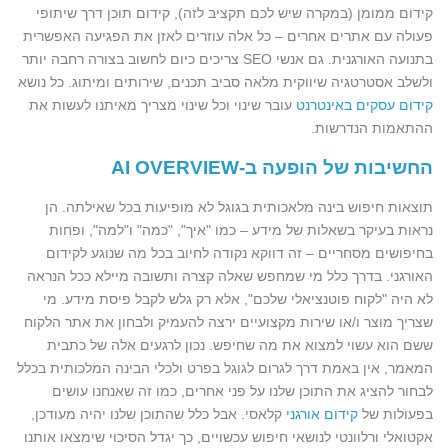
קידום ממומן (במקרה שיש לכם תקציב לזה), קידום תוכן דרך שיתופי
פעולה עם אתרים אחרים – כל אלה עוזרים לאזן את הפגיעה האפשרית
בתנועה האורגנית. גם אנשי SEO צריכים כיום לחשוב בצורה רחבה יותר
ולשלב אסטרטגיה שיווקית מלאה סביב תכנים, שירותים ומיתוג. כל נושא
קידום עסקים באינטרנט
עובר שינוי וכל שינוי מצריך מאיתנו לעשות את
ההתאמות הנדרשות.
החשיבות של הופעה ב-AI OVERVIEW
תוצאות חיפוש בינה מלאכותית בגוגל לא מופיעות בכל שאילתה. הן
נראות בעיקר בשאלות של מידע – כמו "איך", "כמה" ו"למה", ופחות
בחיפושים מסחריים – זה דווקא נקודה לחיוב בכל מה שנוגע לקידום
האורגני. בדרך כלל מי שמחפש שאלה קצרה ותשובה מיילא ככל הנראה
לא היה "לקוח פוטנציאלי שלכם", אלא רק גלש לקבל פיסת מידע. מי
שצריך מוצר ו/או שירות מקצועיים ירצה להעמיק ולבחון את אתר הלקוח
ששם הוא עשוי למצוא את מה שחיפש. נכון לרגעים אלה של כתבית
המאמר, אין באמת דרך לגרום לגוגל בפרט ולכלי הבינה המלכותית בכלל
לבחור להציג את התוכן שלנו על פני אחרים, כמו זה שאנחנו עושים
בפעולות של
קידום אורגני
קלאסי. אבל כלל שהתוכן שלנו יהיה מעודכן,
אקטואלי ורלוונטי לנושאי חיפוש עכשויים, כך יגדל הסיכוי שימצאו אותנו