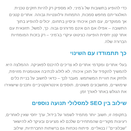
כדי להופיע בתשובות של ג'מיני, לא מספיק רק להיות חזקים טכנית.
האלגוריתם מחפש סמכות, התמחות ורלוונטיות גבוהה. אתרים קטנים
אך ממוקדים, עם תוכן איכותי וניסיון בתחום, יכולים להופיע בתוך
התשובה – אפילו אם הם אינם מדורגים גבוה. כך, למשל, תזונאית עם
אתר קטן יחסית הופיעה כציטוט עיקרי בג'מיני – רק בזכות המומחיות
הברורה שלה.
כך תתמודדו עם השינוי
בעלי אתרים ומקדמי אתרים לא צריכים להיכנס לפאניקה. ההמלצה היא
להמשיך להקפיד על תוכן איכותי, לא לזלוג לכתיבה אוטומטית מזויפת,
ולחזק את חוויית המשתמש. מעבר לכך – כדאי לחשוב על בניית כלים
שימושיים, מחשבונים פשוטים, תוספים אינטראקטיביים ותכנים שישאירו
את הגולש באתר לאורך זמן.
שילוב בין SEO למסלולי תנועה נוספים
בתקופה זו, חשוב יותר מתמיד לשמור על בידול, ערך יחסי שאין לאחרים,
רעיונות מקוריים שהמתחירים שלכם לא מציעים ובעיקר לא להישאר
"שבלוניים" / בנאליים. פיתוח נוכחות גם ברשתות החברתיות, שילוב