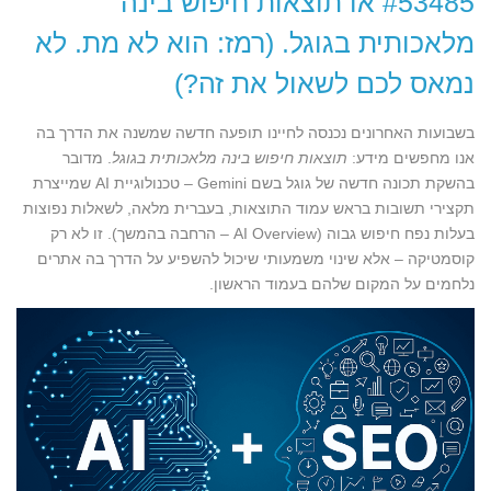
#53485 או תוצאות חיפוש בינה
מלאכותית בגוגל. (רמז: הוא לא מת. לא
נמאס לכם לשאול את זה?)
בשבועות האחרונים נכנסה לחיינו תופעה חדשה שמשנה את הדרך בה
אנו מחפשים מידע:
תוצאות חיפוש בינה מלאכותית בגוגל
. מדובר
בהשקת תכונה חדשה של גוגל בשם Gemini – טכנולוגיית AI שמייצרת
תקצירי תשובות בראש עמוד התוצאות, בעברית מלאה, לשאלות נפוצות
בעלות נפח חיפוש גבוה (AI Overview – הרחבה בהמשך). זו לא רק
קוסמטיקה – אלא שינוי משמעותי שיכול להשפיע על הדרך בה אתרים
נלחמים על המקום שלהם בעמוד הראשון.