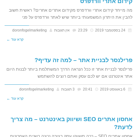
קידום אתרי וורדפרס
מה מייחד קידום אתרי וורדפרס מקידום אתרים אחרים? ראשית חשוב
להבין את היתרון המשמעותי ביותר שיש לאתר וורדפרס על פני
24 בספטמבר 2019
23:29
אין תגובות
doronfogelmarketing
קרא עוד ←
פרילנסר לבניית אתר – למה זה עדיף?
פרילנסר לבניית אתר זו ככל הנראה הדרך המשתלמת ביותר לבנות היום
אתר אינטרנט אם יש לכם עסק ואתם רוצים להשתמש
6 באוגוסט 2019
20:41
3 תגובות
doronfogelmarketing
קרא עוד ←
אחסון אתרים SEO ושיווק באינטרנט – מה צריך
לדעת?
אחסון אתרים SEO – ככה תשווקו עסק בצורה נכונה בשנים האחרונות,